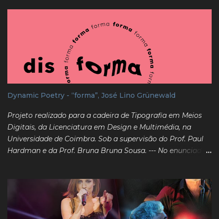
Dynamic Poetry - “forma”, José Lino Grünewald
Projeto realizado para a cadeira de Tipografia em Meios
Digitais, da Licenciatura em Design e Multimédia, na
Universidade de Coimbra. Sob a supervisão do Prof. Paul
Hardman e da Prof. Bruna Bruna Sousa. --- No enunciado
do projeto, denominado "Dynamic Poetry", é pedida uma
interpretação dinâmica de um dos poemas fornecidos, que
transmita as dimensões de espaço, tempo e som
desejadas pelo poema original. Foi escolhida a obra da
autoria de José Lino Grünewald, "forma", de 1959. ---