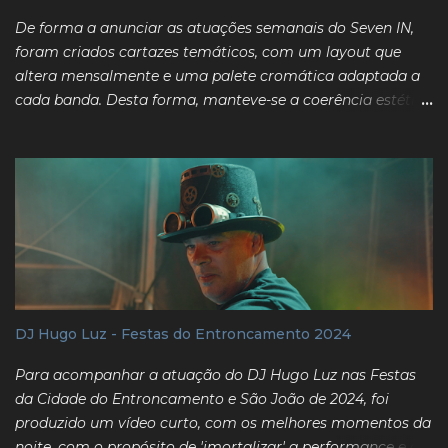
denominated "Dynamic Poetry", is requested an dynamic
De forma a anunciar as atuações semanais do Seven IN,
interpretation of one of the provided poems, which should
foram criados cartazes temáticos, com um layout que
express the poem's original desired dimensions of space,
altera mensalmente e uma palete cromática adaptada a
time and sound. The ch...
cada banda. Desta forma, manteve-se a coerência estética
e firmou-se o branding do bar nas redes sociais, ao mesmo
tempo que foram criados posts que se destacam,
permitindo um maior alcance do que antes. Enquanto
desafios, existia o facto de muitas vezes uma banda estar
a regressar na sua 2ª, ou 3ª vez. O facto do layout, por
defeito, ser adaptado mensalmente, permitia criar um
post igualmente "fresco" e chamativo para os seguidores,
apesar do conteúdo ser semelhante ao de semanas antes.
A coerência tipográfica foi a chave para o projeto ser
DJ Hugo Luz - Festas do Entroncamento 2024
funcional: permite que todos os layouts usados façam
sentido entre si e demonstrem, todos, independentemente,
Para acompanhar a atuação do DJ Hugo Luz nas Festas
associação ao bar em questão. Fevereiro / Março 2025
da Cidade do Entroncamento e São João de 2024, foi
Abril 2025 Maio 2025
produzido um vídeo curto, com os melhores momentos da
noite, com o propósito de 'imortalizar' a performance e a