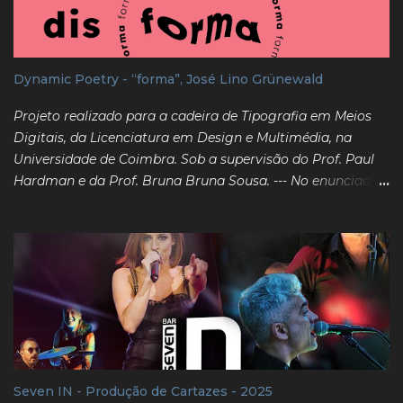
Dynamic Poetry - “forma”, José Lino Grünewald
Projeto realizado para a cadeira de Tipografia em Meios
Digitais, da Licenciatura em Design e Multimédia, na
Universidade de Coimbra. Sob a supervisão do Prof. Paul
Hardman e da Prof. Bruna Bruna Sousa. --- No enunciado
do projeto, denominado "Dynamic Poetry", é pedida uma
interpretação dinâmica de um dos poemas fornecidos, que
transmita as dimensões de espaço, tempo e som
desejadas pelo poema original. Foi escolhida a obra da
autoria de José Lino Grünewald, "forma", de 1959. ---
Realizado por: João Silva e Daniel Martins. 2022/2023
Project developed as part of the course Typography in
digital media of the Bachelor in Design and Multimedia, at
the University of Coimbra. Under supervision of Prof. Paul
Seven IN - Produção de Cartazes - 2025
Hardman and Prof. Bruna Sousa. --- In this project's brief,